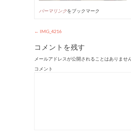
パーマリンク
をブックマーク
投
←
IMG_4216
稿
コメントを残す
ナ
メールアドレスが公開されることはありませ
ビ
コメント
ゲ
ー
シ
ョ
ン